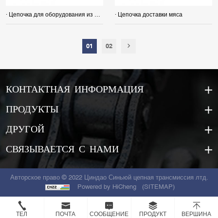
· Цепочка для оборудования из искусственных панелей
· Цепочка доставки мяса
01
02
КОНТАКТНАЯ ИНФОРМАЦИЯ
ПРОДУКТЫ
ДРУГОЙ
СВЯЗЫВАЕТСЯ С НАМИ
Авторское право © 2022 Циндао Синьюй цепная трансмиссия лтд.
Powered by HiCheng
(SITEMAP)
ТЕЛ
ПОЧТА
СООБЩЕНИЕ
ПРОДУКТ
ВЕРШИНА