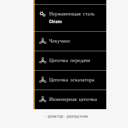
Нержавеющая сталь
Chians
Чекучинс
Цепочка передачи
Цепочка эскалатора
Инженерная цепочка
реактор - разгрузчик