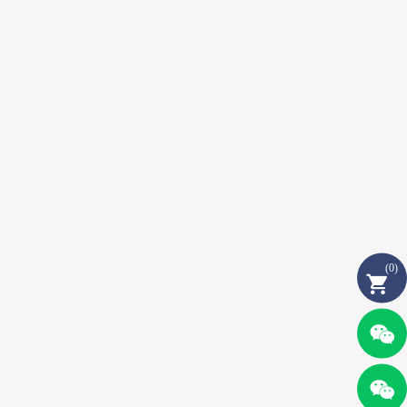
(
0
)