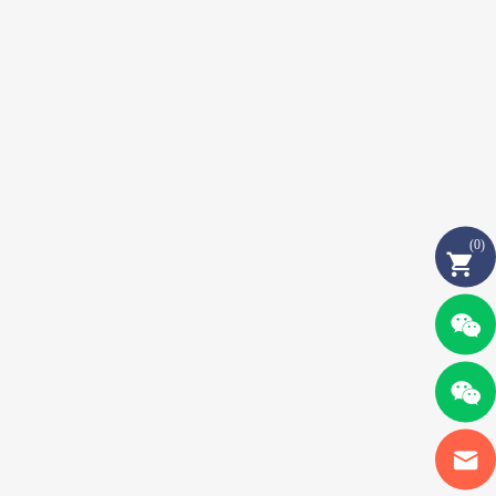
(
0
)