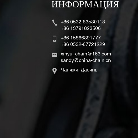
ИНФОРМАЦИЯ
+86 0532-83530118
+86 13791823506
+86 15866891777
+86 0532-67721229
xinyu_chain@163.com
sandy@china-chain.cn
Чанчжи, Дасинь