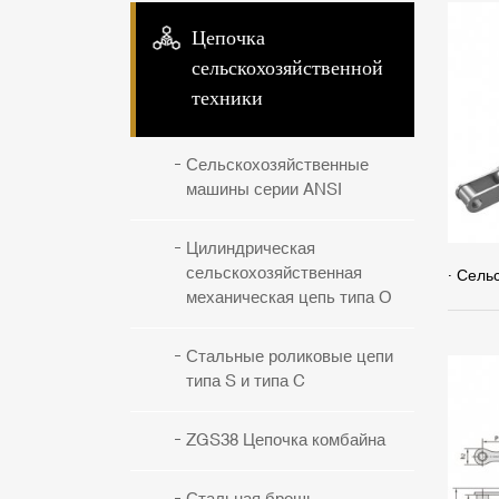
Цепочка
сельскохозяйственной
техники
Сельскохозяйственные
машины серии ANSI
Цилиндрическая
сельскохозяйственная
механическая цепь типа О
Стальные роликовые цепи
типа S и типа C
ZGS38 Цепочка комбайна