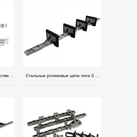
· Цилиндрическая сельскохозяйственная механическая цепь типа О
· Стальные роликовые цепи типа S и типа C