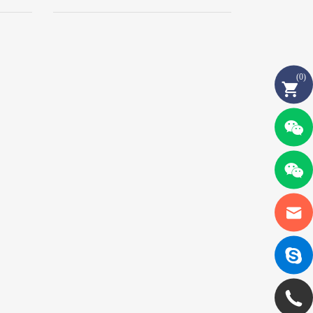
(
0
)