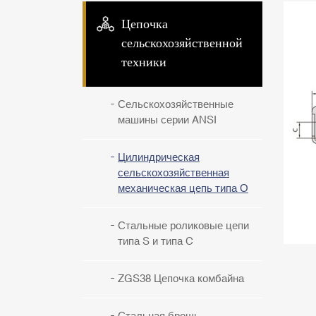
Цепочка
сельскохозяйственной
техники
Сельскохозяйственные
машины серии ANSI
Цилиндрическая
сельскохозяйственная
механическая цепь типа О
Стальные роликовые цепи
типа S и типа C
ZGS38 Цепочка комбайна