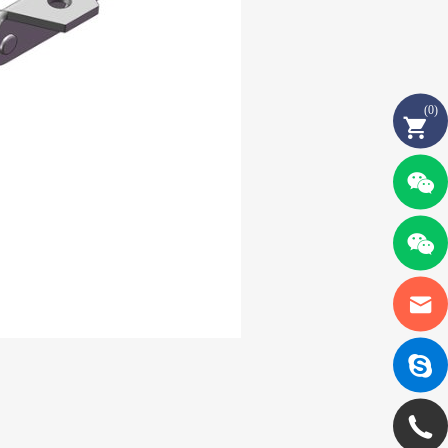
(
0
)