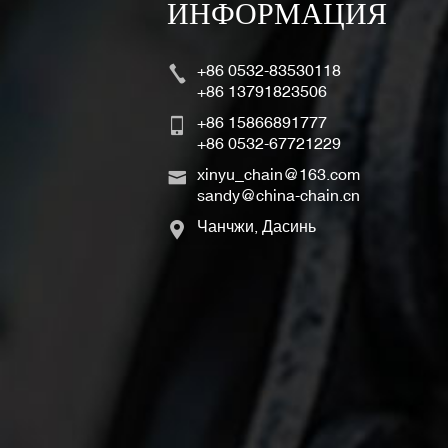
ИНФОРМАЦИЯ
+86 0532-83530118
+86 13791823506
+86 15866891777
+86 0532-67721229
xinyu_chain@163.com
sandy@china-chain.cn
Чанчжи, Дасинь