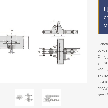
Ц
с
м
Цепоч
основ
Он ид
уплот
кольц
внутр
чем в
проду
для с