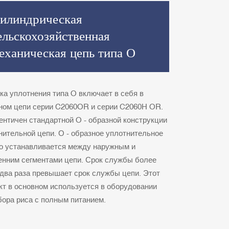
илиндрическая
ельскохозяйственная
еханическая цепь типа О
ка уплотнения типа O включает в себя в
ном цепи серии C2060OR и серии C2060H OR.
ентичен стандартной O - образной конструкции
нительной цепи. О - образное уплотнительное
о устанавливается между наружным и
енним сегментами цепи. Срок службы более
 два раза превышает срок службы цепи. Этот
кт в основном используется в оборудовании
бора риса с полным питанием.