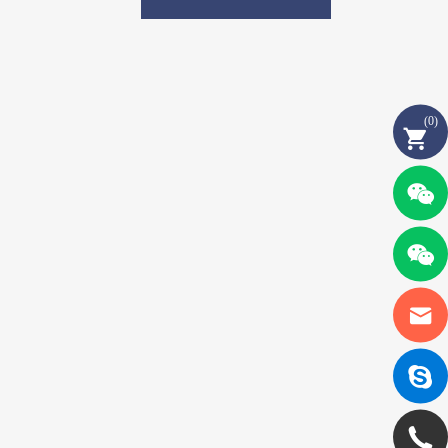
(
0
)