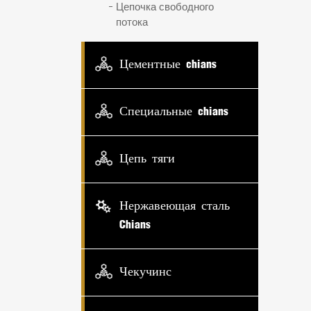
Цепочка свободного
потока
Цементные chians
Специальные chians
Цепь тяги
Нержавеющая сталь
Chians
Чекучинс