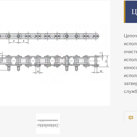
Ц
Цепоч
испол
очист
испол
износ
испол
затве
служб