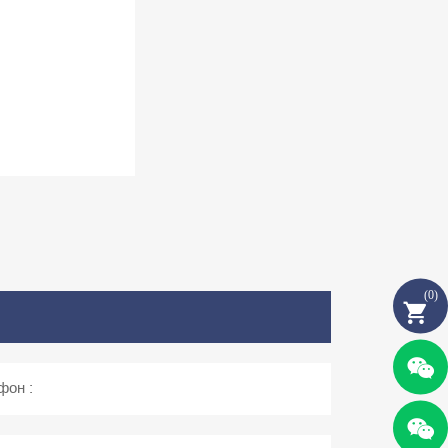
(
0
)